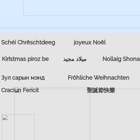
joyeux Noël
Schéi Chrëschtdeeg
Nollaig Shona
ميلاد مجيد
Kirîstmas piroz be
Fröhliche Weihnachten
Зул сарын мэнд
Craciun Fericit
聖誕節快樂